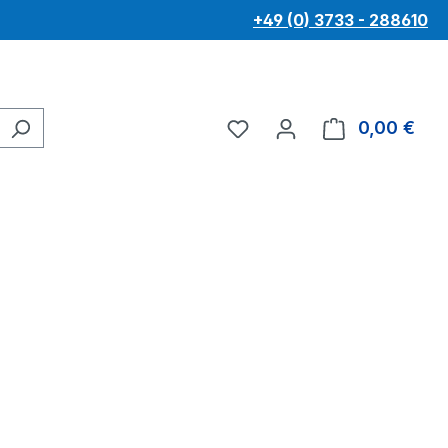
+49 (0) 3733 - 288610
Du hast 0 Produkte au
War
0,00 €