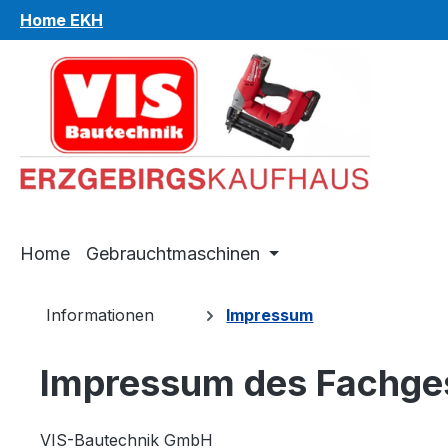
Home EKH
m Hauptinhalt springen
Zur Suche springen
Zur Hauptnavigation springen
Home
Gebrauchtmaschinen
Informationen
Impressum
Impressum des Fachge
VIS-Bautechnik GmbH